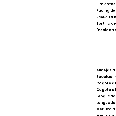
Pimientos
Puding de
Revuelto 
Tortilla d
Ensalada 
Almejas a
Bacalao fr
Cogote a l
Cogote a l
Lenguado 
Lenguado
Merluza a 
Merluza e