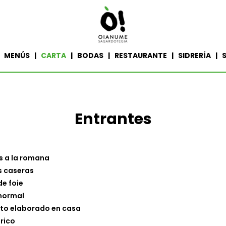
| MENÚS |
CARTA
| BODAS | RESTAURANTE | SIDRERÍA | S
Entrantes
 a la romana
 caseras
de foie
normal
ato elaborado en casa
rico