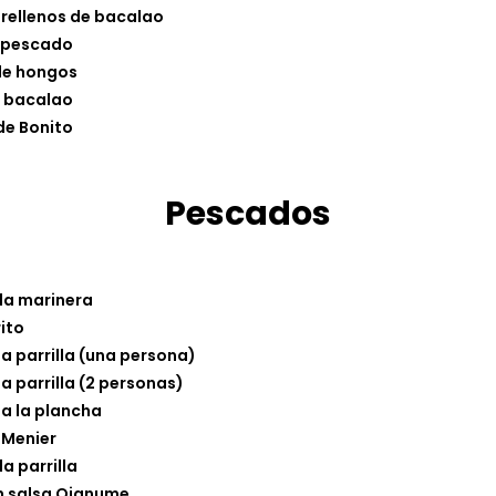
 rellenos de bacalao
 pescado
de hongos
e bacalao
de Bonito
Pescados
 la marinera
ito
a parrilla (una persona)
a parrilla (2 personas)
a la plancha
 Menier
la parrilla
n salsa Oianume