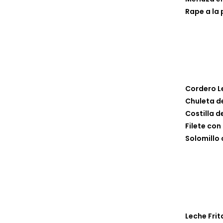
Rape a la 
Cordero L
Chuleta de
Costilla d
Filete co
Solomillo
Leche Frit