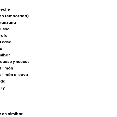
leche
(en temporada)
 manzana
queso
rufa
a casa
ta
míbar
 queso y nueces
e limón
e limón al cava
ada
sky
 en almíbar