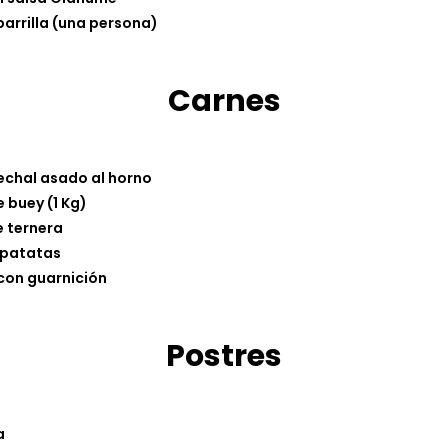
parrilla (una persona)
Carnes
echal asado al horno
 buey (1 Kg)
e ternera
n patatas
 con guarnición
Postres
a