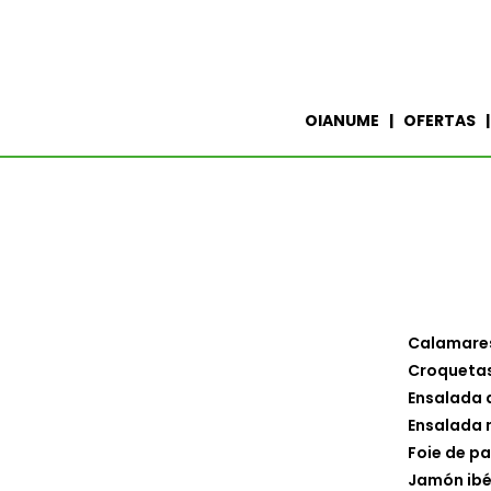
OIANUME | OFERTAS 
Calamares
Croquetas
Ensalada 
Ensalada 
Foie de p
Jamón ibé