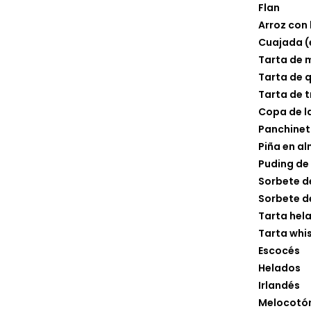
Flan
Arroz con 
Cuajada 
Tarta de
Tarta de 
Tarta de t
Copa de l
Panchine
Piña en al
Puding de
Sorbete d
Sorbete d
Tarta hel
Tarta whi
Escocés
Helados
Irlandés
Melocotón